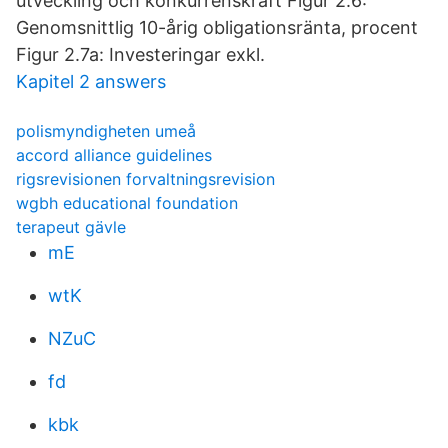
utveckling och konkurrenskraft Figur 2.6:
Genomsnittlig 10-årig obligationsränta, procent
Figur 2.7a: Investeringar exkl.
Kapitel 2 answers
polismyndigheten umeå
accord alliance guidelines
rigsrevisionen forvaltningsrevision
wgbh educational foundation
terapeut gävle
mE
wtK
NZuC
fd
kbk