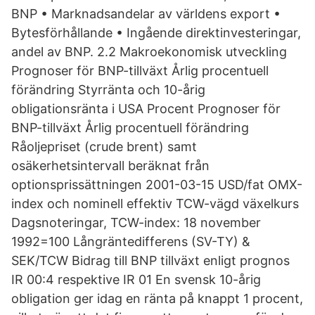
BNP • Marknadsandelar av världens export •
Bytesförhållande • Ingående direktinvesteringar,
andel av BNP. 2.2 Makroekonomisk utveckling
Prognoser för BNP-tillväxt Årlig procentuell
förändring Styrränta och 10-årig
obligationsränta i USA Procent Prognoser för
BNP-tillväxt Årlig procentuell förändring
Råoljepriset (crude brent) samt
osäkerhetsintervall beräknat från
optionsprissättningen 2001-03-15 USD/fat OMX-
index och nominell effektiv TCW-vägd växelkurs
Dagsnoteringar, TCW-index: 18 november
1992=100 Långräntedifferens (SV-TY) &
SEK/TCW Bidrag till BNP tillväxt enligt prognos
IR 00:4 respektive IR 01 En svensk 10-årig
obligation ger idag en ränta på knappt 1 procent,